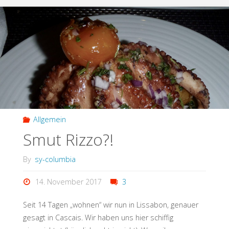
Allgemein
Smut Rizzo?!
By
sy-columbia
14. November 2017
3
Seit 14 Tagen „wohnen“ wir nun in Lissabon, genauer
gesagt in Cascais. Wir haben uns hier schiffig