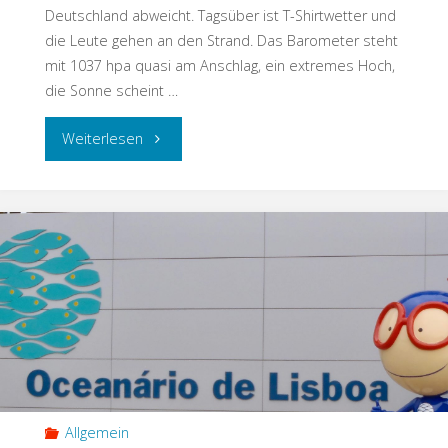
Deutschland abweicht. Tagsüber ist T-Shirtwetter und
die Leute gehen an den Strand. Das Barometer steht
mit 1037 hpa quasi am Anschlag, ein extremes Hoch,
die Sonne scheint …
Weiterlesen
Allgemein