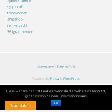
7jahre7meere
sy-piccolina
trans-ocean
shipshop
reinke-yacht
361gradmedien
Impressum
|
Datenschutz
Powered by
Fluida
&
WordPress.
Diese Website benutzt Cookies. Wenn du die Website weiter nutzt,
gehen wir von deinem Einverständnis aus.
OK
Translate »