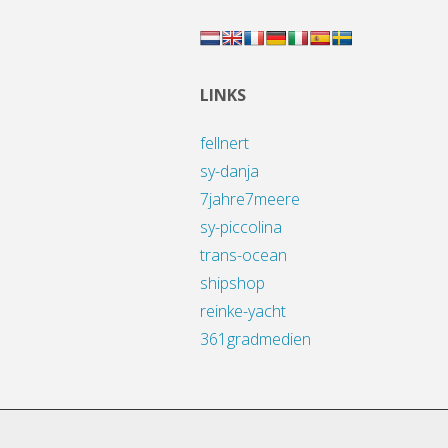
LINKS
fellnert
sy-danja
7jahre7meere
sy-piccolina
trans-ocean
shipshop
reinke-yacht
361gradmedien