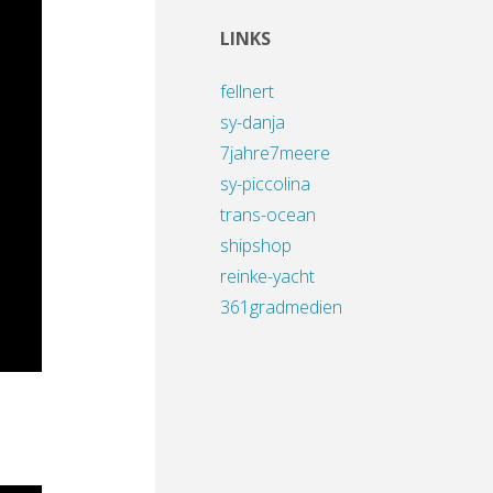
LINKS
fellnert
sy-danja
7jahre7meere
sy-piccolina
trans-ocean
shipshop
reinke-yacht
361gradmedien