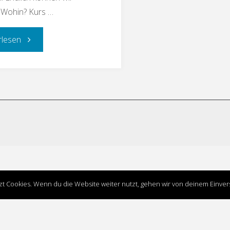
 Wohin? Kurs …
rlesen
t Cookies. Wenn du die Website weiter nutzt, gehen wir von deinem Einver