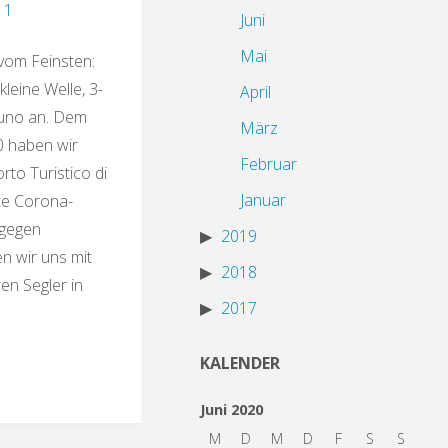
1
Juni
Mai
vom Feinsten:
kleine Welle, 3-
April
ttuno an. Dem
März
0 haben wir
Februar
to Turistico di
Januar
e Corona-
tgegen
2019
en wir uns mit
2018
en Segler in
2017
KALENDER
Juni 2020
M
D
M
D
F
S
S