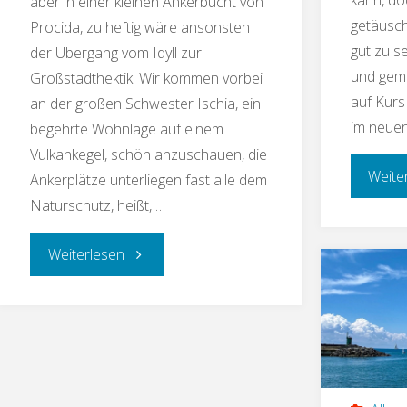
aber in einer kleinen Ankerbucht von
getäusch
Procida, zu heftig wäre ansonsten
gut zu se
der Übergang vom Idyll zur
und gemü
Großstadthektik. Wir kommen vorbei
auf Kurs
an der großen Schwester Ischia, ein
im neuen
begehrte Wohnlage auf einem
Vulkankegel, schön anzuschauen, die
Weite
Ankerplätze unterliegen fast alle dem
Naturschutz, heißt, …
Weiterlesen