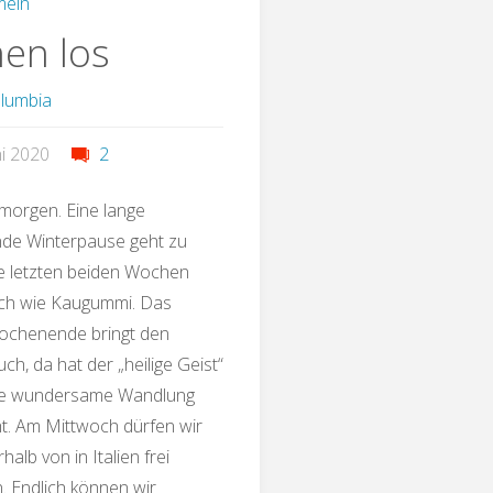
mein
nen los
olumbia
ni 2020
2
 morgen. Eine lange
de Winterpause geht zu
e letzten beiden Wochen
ich wie Kaugummi. Das
ochenende bringt den
ch, da hat der „heilige Geist“
ne wundersame Wandlung
ht. Am Mittwoch dürfen wir
halb von in Italien frei
 Endlich können wir