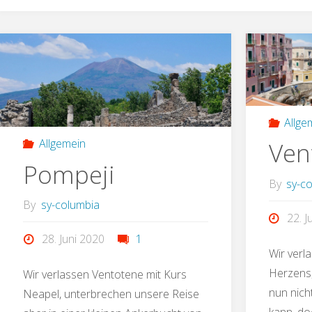
Allge
Allgemein
Ven
Pompeji
By
sy-c
By
sy-columbia
22. J
28. Juni 2020
1
Wir ver
Herzens,
Wir verlassen Ventotene mit Kurs
nun nic
Neapel, unterbrechen unsere Reise
kann, do