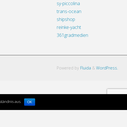
sy-piccolina
trans-ocean
shipshop
reinke-yacht
361gradmedien
Powered by
Fluida
&
WordPress.
ständnis aus.
OK