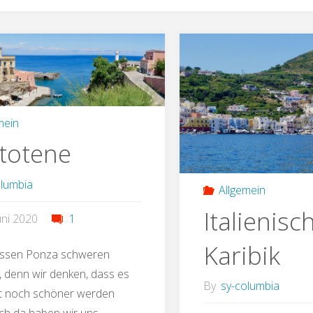
mein
totene
olumbia
Allgemein
Italienisc
uni 2020
1
Karibik
lassen Ponza schweren
 denn wir denken, dass es
By
sy-columbia
ht noch schöner werden
ch da haben wir uns