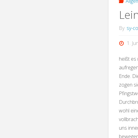
Allge
Lei
By
sy-c
1. Ju
heißt es
aufregen
Ende. Di
zogen s
Pfingstw
Durchbru
wohl ei
vollbrac
uns inner
bewegen.