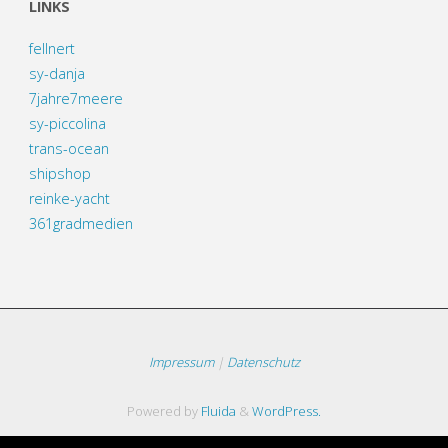
LINKS
fellnert
sy-danja
7jahre7meere
sy-piccolina
trans-ocean
shipshop
reinke-yacht
361gradmedien
Impressum
|
Datenschutz
Powered by
Fluida
&
WordPress.