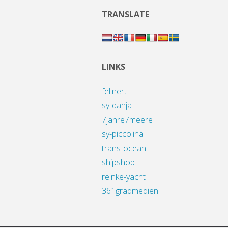
TRANSLATE
LINKS
fellnert
sy-danja
7jahre7meere
sy-piccolina
trans-ocean
shipshop
reinke-yacht
361gradmedien