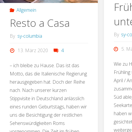
Frü
Allgemein
unt
Resto a Casa
By
sy-c
By
sy-columbia
5. M
13. März 2020
4
Wie zu H
– ich bleibe zu Hause. Das ist das
Frühling
Motto, das die Italienische Regierung
April / 
herausgegeben hat. Doch der Reihe
zusammen
nach. Nach unserer kurzen
Süd able
Stippvisite in Deutschland anlässlich
Seekarte
eines runden Geburtstags, haben wir
haben wi
uns die Besichtigung der restlichen
gesichte
Sehenswürdigkeiten Roms
weiterge
vorgenommen. Die Zeit im frühen