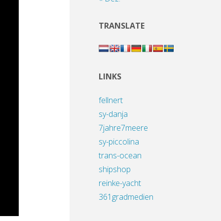
TRANSLATE
LINKS
fellnert
sy-danja
7jahre7meere
sy-piccolina
trans-ocean
shipshop
reinke-yacht
361gradmedien