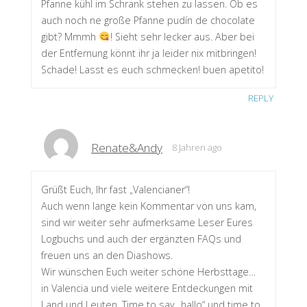
Pfanne kühl im Schrank stehen zu lassen. Ob es
auch noch ne große Pfanne pudín de chocolate
gibt? Mmmh
! Sieht sehr lecker aus. Aber bei
der Entfernung könnt ihr ja leider nix mitbringen!
Schade! Lasst es euch schmecken! buen apetito!
REPLY
Renate&Andy
8 Jahren ago
Grüßt Euch, Ihr fast „Valencianer“!
Auch wenn lange kein Kommentar von uns kam,
sind wir weiter sehr aufmerksame Leser Eures
Logbuchs und auch der ergänzten FAQs und
freuen uns an den Diashows.
Wir wünschen Euch weiter schöne Herbsttage…
in Valencia und viele weitere Entdeckungen mit
Land und Leuten. Time to say „hallo“ und time to