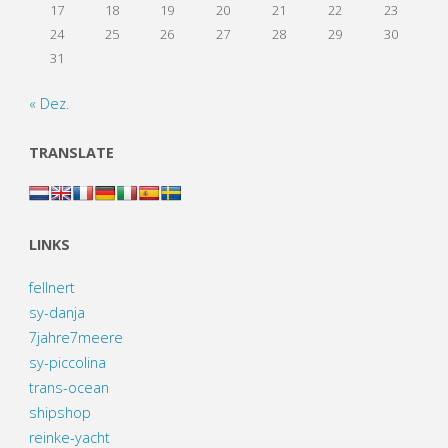
17
18
19
20
21
22
23
24
25
26
27
28
29
30
31
« Dez.
TRANSLATE
LINKS
fellnert
sy-danja
7jahre7meere
sy-piccolina
trans-ocean
shipshop
reinke-yacht