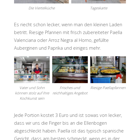
Die Viertelküche
Tageskarte
Es riecht schon lecker, wenn man den kleinen Laden
betritt. Riesige Pfannen mit frisch zubereiteter Paella
Valenciana oder Arroz Negra al Horno, gefüllte
Auberginen und Paprika und einiges mehr.
Vater und Sohn
Frisches und
Riesige Paellapfannen
können stolz auf ihre
reichhaltiges Angebot
Kochkunst sein
Jede Portion kostet 3 Euro und ist sowas von lecker,
dass wir uns die Finger bis an die Ellenbogen
abgeschleckt haben. Paella ist das typisch spanische
Gericht, dass am besten schmeckt, wenn es in der