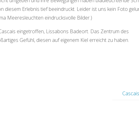
chicht umgeben und ihre Bewegungen haben blauleuchtende Sch
 diesem Erlebnis tief beeindruckt. Leider ist uns kein Foto gelu
a Meeresleuchten eindrucksvolle Bilder.)
Cascais eingetroffen, Lissabons Badeort. Das Zentrum des
oßartiges Gefühl, diesen auf eigenem Kiel erreicht zu haben.
Cascai