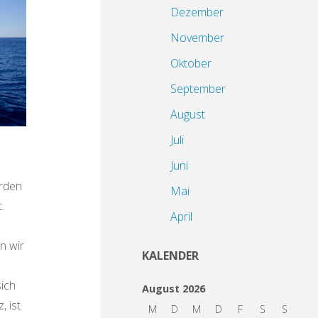
Dezember
November
Oktober
September
August
Juli
Juni
erden
Mai
.
April
n wir
KALENDER
sich
August 2026
, ist
M
D
M
D
F
S
S