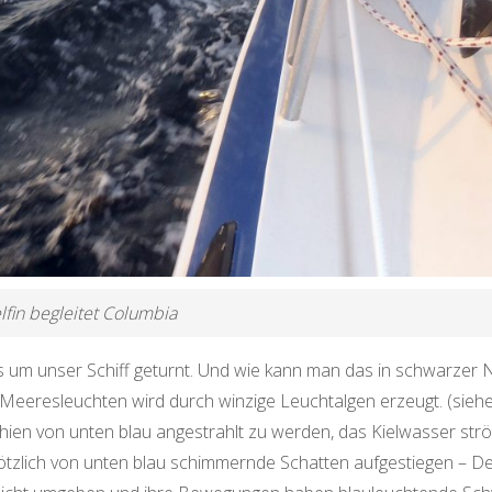
lfin begleitet Columbia
s um unser Schiff geturnt. Und wie kann man das in schwarzer 
Meeresleuchten wird durch winzige Leuchtalgen erzeugt. (sieh
hien von unten blau angestrahlt zu werden, das Kielwasser str
plötzlich von unten blau schimmernde Schatten aufgestiegen – Del