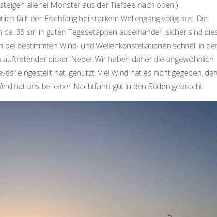
teigen allerlei Monster aus der Tiefsee nach oben.)
tlich fällt der Fischfang bei starkem Wellengang völlig aus. Die
 ca. 35 sm in guten Tagesetappen auseinander, sicher sind die
man bei bestimmten Wind- und Wellenkonstellationen schnell in de
h auftretender dicker Nebel. Wir haben daher die ungewöhnlich
s“ eingestellt hat, genutzt. Viel Wind hat es nicht gegeben, daf
ind hat uns bei einer Nachtfahrt gut in den Süden gebracht.