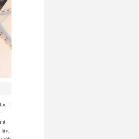
Nacht
e
ömt
fine.