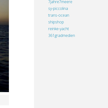
7jahre7meere
sy-piccolina
trans-ocean
shipshop
reinke-yacht
361gradmedien