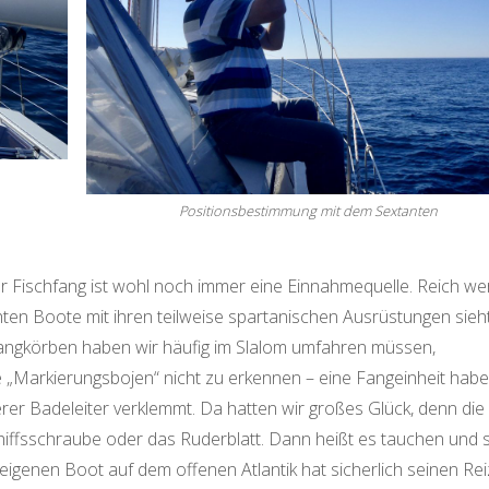
Positionsbestimmung mit dem Sextanten
 der Fischfang ist wohl noch immer eine Einnahmequelle. Reich w
hten Boote mit ihren teilweise spartanischen Ausrüstungen sieht
Fangkörben haben wir häufig im Slalom umfahren müssen,
e „Markierungsbojen“ nicht zu erkennen – eine Fangeinheit habe
serer Badeleiter verklemmt. Da hatten wir großes Glück, denn die
chiffsschraube oder das Ruderblatt. Dann heißt es tauchen und 
igenen Boot auf dem offenen Atlantik hat sicherlich seinen Reiz