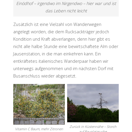
Einödhof – irgendwo im Nirgendwo – hier war und ist
das Leben nicht leicht
Zusätzlich ist eine Vielzahl von Wanderwegen
angelegt worden, die dem Rucksackträger jedoch
Kondition und Kraft abverlangen, denn hier gibt es
nicht alle halbe Stunde eine bewirtschaftete Alm oder
Jausenstation, in die man einkehren kann. Ein
entkräftetes italienisches Wanderpaar haben wir
unterwegs aufgenommen und im nächsten Dorf mit
Busanschluss wieder abgesetzt.
Zurück in Küstennähe – Storch
Vitamin C Baum, mehr Zitronen
auf Bauplatzsuche