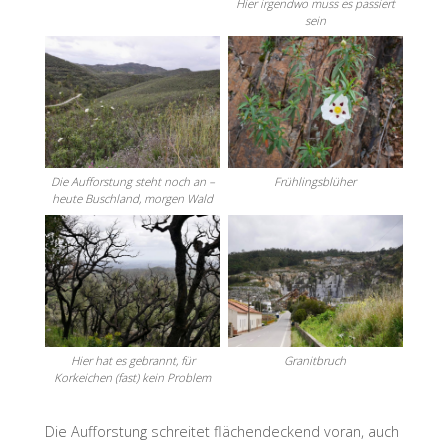
Hier irgendwo muss es passiert
sein
Die Aufforstung steht noch an –
Frühlingsblüher
heute Buschland, morgen Wald
Hier hat es gebrannt, für
Granitbruch
Korkeichen (fast) kein Problem
Die Aufforstung schreitet flächendeckend voran, auch