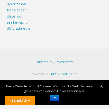
sy-piccolina
trans-ocean
shipshop
reinke-yacht
361gradmedien
Impressum
|
Datenschutz
Powered by
Fluida
&
WordPress.
Diese Website benutzt Cookies. Wenn du die Website weiter nutzt,
gehen wir von deinem Einverständnis aus.
OK
Translate »