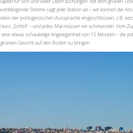
n Kapitel für sich und voller Überraschungen. Mit dem grünen Tick
wohlklingende Stimme sagt jede Station an – wir können die An
eiten der portugiesischen Aussprache eingeschlossen, z.B. wir
 kurz „Schtril“ – und jedes Mal müssen wir schmunzeln. Vom Zu
te eine etwas schaukelige Angelegenheit von 15 Minuten – die je
t grünem Gesicht auf den Boden zu bringen.