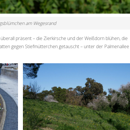
ngsblümchen am Wegesrand
 überall präsent – die Zierkirsche und der Weißdorn blühen, die
tten gegen Stiefmütterchen getauscht – unter der Palmenallee