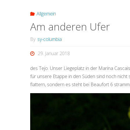
Allgemein
Am anderen Ufer
By
sy-columbia
29. Januar 2018
des Tejo. Unser Liegeplatz in der Marina Cascai
für unsere Etappe in den Süden sind noch nicht s
flattern, sondern es steht bei Beaufort 6 stram