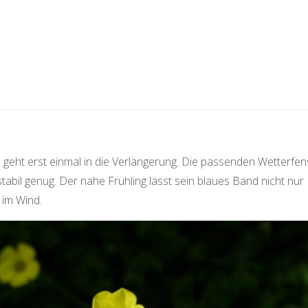
s geht erst einmal in die Verlängerung. Die passenden Wetterfen
tabil genug. Der nahe Frühling lässt sein blaues Band nicht nur
m im Wind.