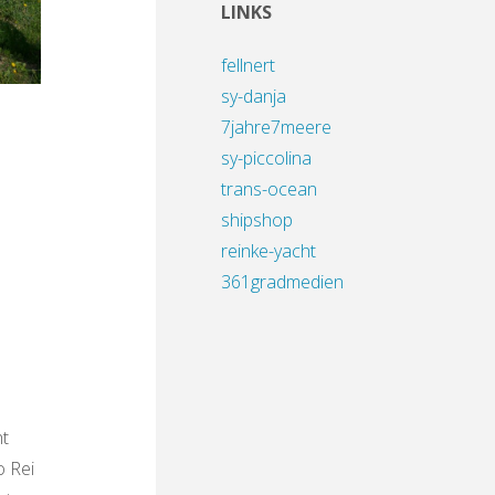
LINKS
fellnert
sy-danja
7jahre7meere
sy-piccolina
trans-ocean
shipshop
reinke-yacht
361gradmedien
ht
o Rei