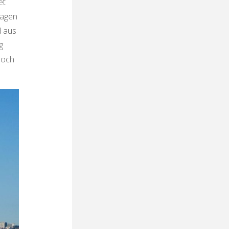
et
sagen
d aus
g
doch