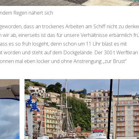
endem Regen nähert sich
eworden, dass an trockenes Arbeiten am Schiff nicht zu denke
wir ab, einerseits ist das für unsere Verhältnisse erbärmlich fr
, dass es so früh losgeht, denn schon um 11 Uhr bläst es mit
nt worden und steht auf dem Dockgelände. Der 300 t Werftkran
 Tonnen mal eben locker und ohne Anstrengung „zur Brust“