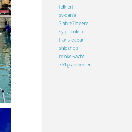
fellnert
sy-danja
7jahre7meere
sy-piccolina
trans-ocean
shipshop
reinke-yacht
361gradmedien