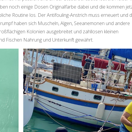
en noch einige Dosen Originalfarbe dabei und die kommen jetz
che Routine los. Der Antifouling-Anstrich muss erneuert und d
srumpf haben sich Muscheln, Algen, Seeanemonen und andere
großflächigen Kolonien ausgebreitet und zahllosen kleinen
d Fischen Nahrung und Unterkunft gewährt.