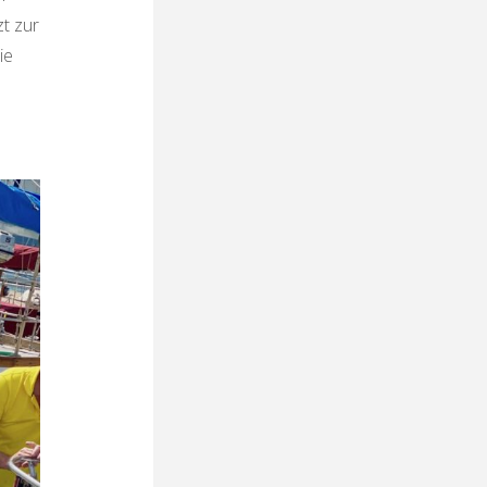
t zur
ie