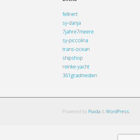
fellnert
sy-danja
7jahre7meere
sy-piccolina
trans-ocean
shipshop
reinke-yacht
361gradmedien
Powered by
Fluida
&
WordPress.