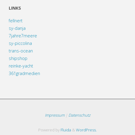
LINKS
fellnert
sy-danja
7jahre7meere
sy-piccolina
trans-ocean
shipshop
reinke-yacht
361gradmedien
Impressum
|
Datenschutz
Powered by
Fluida
&
WordPress.